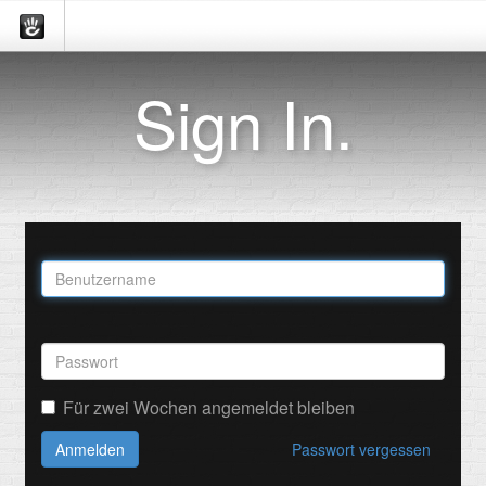
Sign In.
Für zwei Wochen angemeldet bleiben
Anmelden
Passwort vergessen