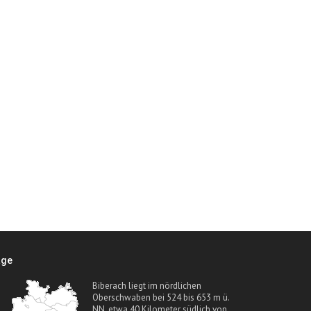
age
Biberach liegt im nördlichen
Oberschwaben bei 524 bis 653 m ü.
NN, etwa 40 Kilometer südlich von