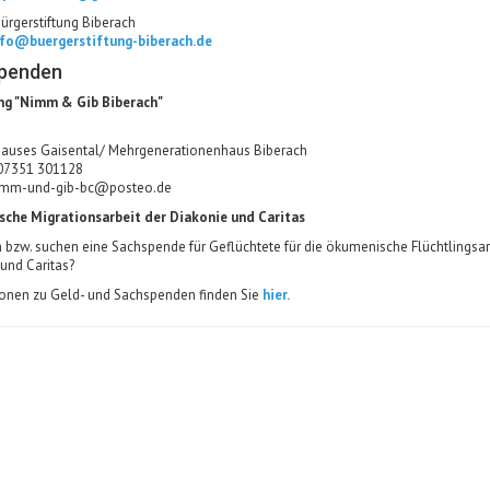
ürgerstiftung Biberach
nfo@buergerstiftung-biberach.de
penden
ng "Nimm & Gib Biberach"
lhauses Gaisental/ Mehrgenerationenhaus Biberach
 07351 301128
imm-und-gib-bc@posteo.de
che Migrationsarbeit der Diakonie und Caritas
n bzw. suchen eine Sachspende für Geflüchtete für die ökumenische Flüchtlingsar
und Caritas?
ionen zu Geld- und Sachspenden finden Sie
hier.