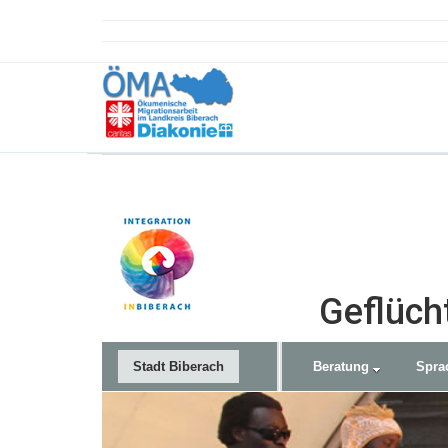
Geflüch
Stadt Biberach
Beratung
Spra