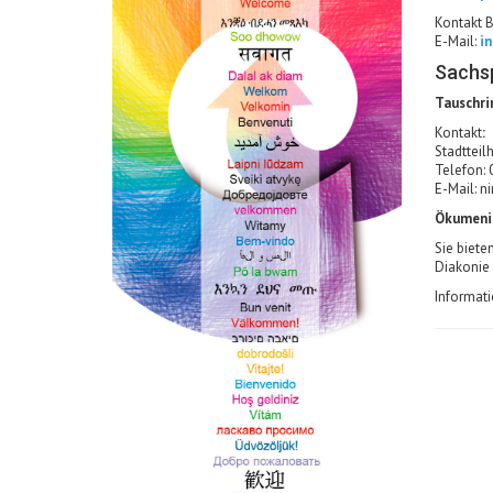
Kontakt B
E-Mail:
i
Sachs
Tauschri
Kontakt
:
Stadttei
Telefon:
E-Mail:
n
Ökumenis
Sie biete
Diakonie 
Informat