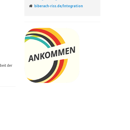
biberach-riss.de/Integration
beit der