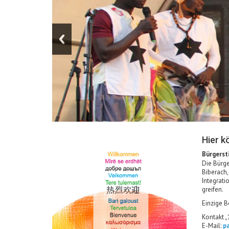
Hier k
Bürgersti
Die Bürge
Biberach,
Integrati
greifen.
Einzige B
Kontakt „
E-Mail:
p