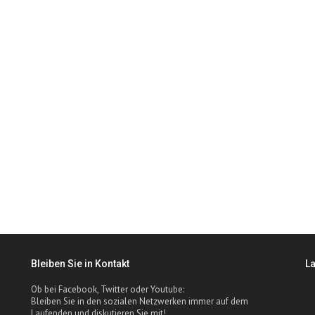
Bleiben Sie in Kontakt
L
Ob bei Facebook, Twitter oder Youtube:
Bleiben Sie in den sozialen Netzwerken immer auf dem
Laufenden und diskutieren Sie mit!